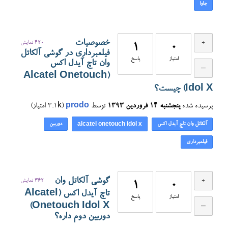
جاوا
خصوصیات
420
نمایش
1
0
فیلمبرداری در گوشی آلکاتل
امتیاز
پاسخ
وان تاچ آیدل اکس
(Alcatel Onetouch
Idol X) چیست؟
پرسیده شده
پنجشنبه ۱۴ فروردین ۱۳۹۳
توسط
prodo
(
3.1k
امتیاز)
آلکاتل وان تاچ آیدل اکس
دوربین
alcatel onetouch idol x
فیلمبرداری
گوشی آلکاتل وان
362
نمایش
1
0
تاچ آیدل اکس (Alcatel
امتیاز
پاسخ
Onetouch Idol X)
دوربین دوم داره؟