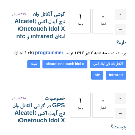
گوشی آلکاتل وان
399
نمایش
1
0
تاچ آیدل اکس (Alcatel
امتیاز
پاسخ
Onetouch Idol X)
امکان infrared و nfc
داره؟
پرسیده شده
سه شنبه ۳ تیر ۱۳۹۳
توسط
programmer
(
4.3k
امتیاز)
آلکاتل وان تاچ آیدل اکس
شبکه
alcatel onetouch idol x
nfc
infrared
خصوصیات
398
نمایش
1
0
GPS در گوشی آلکاتل وان
امتیاز
پاسخ
تاچ آیدل اکس (Alcatel
Onetouch Idol X)
چیست؟