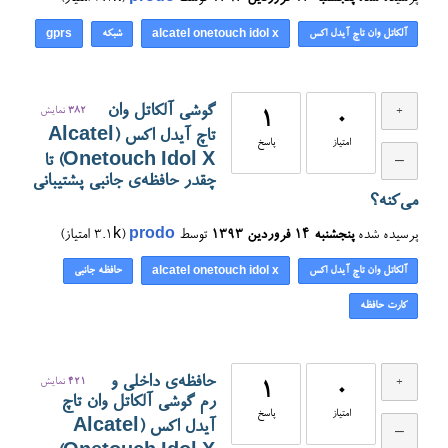
آلکاتل وان تاچ آیدل اکس
شبکه
gprs
alcatel onetouch idol x
گوشی آلکاتل وان
382
نمایش
1
0
تاچ آیدل اکس (Alcatel
امتیاز
پاسخ
Onetouch Idol X) تا
چقدر حافظه‌ی جانبی پشتیبانی
می‌کنه؟
پرسیده شده
پنجشنبه ۱۴ فروردین ۱۳۹۳
توسط
prodo
(
3.1k
امتیاز)
آلکاتل وان تاچ آیدل اکس
حافظه جانبی
alcatel onetouch idol x
کارت حافظه
حافظه‌ی داخلی و
421
نمایش
1
0
رم گوشی آلکاتل وان تاچ
امتیاز
پاسخ
آیدل اکس (Alcatel