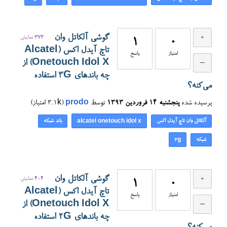
گوشی آلکاتل وان
373
نمایش
1
0
تاچ آیدل اکس (Alcatel
امتیاز
پاسخ
Onetouch Idol X) از
چه باندهای 3G استفاده
می‌کنه؟
پرسیده شده
پنجشنبه ۱۴ فروردین ۱۳۹۳
توسط
prodo
(
3.1k
امتیاز)
آلکاتل وان تاچ آیدل اکس
باند شبکه
alcatel onetouch idol x
شبکه
3g
گوشی آلکاتل وان
404
نمایش
1
0
تاچ آیدل اکس (Alcatel
امتیاز
پاسخ
Onetouch Idol X) از
چه باندهای 2G استفاده