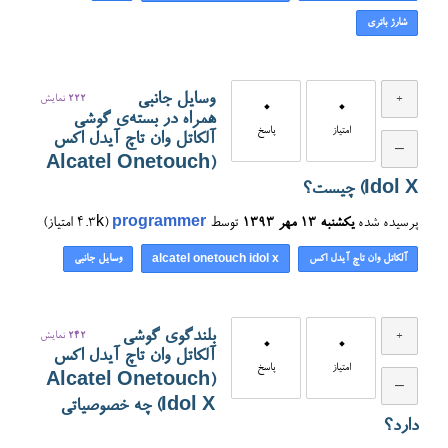
شارژ باتری
وسایل جانبی
222
نمایش
0
0
همراه در بسته‌ی گوشی
امتیاز
پاسخ
آلکاتل وان تاچ آیدل اکس
(Alcatel Onetouch
Idol X) چیست؟
پرسیده شده
یکشنبه ۱۳ مهر ۱۳۹۳
توسط
programmer
(
4.3k
امتیاز)
آلکاتل وان تاچ آیدل اکس
وسایل جانبی
alcatel onetouch idol x
بلندگوی گوشی
242
نمایش
0
0
آلکاتل وان تاچ آیدل اکس
امتیاز
پاسخ
(Alcatel Onetouch
Idol X) چه خصوصیاتی
دارد؟