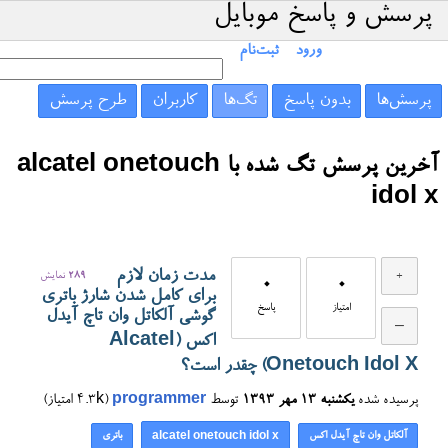
پرسش و پاسخ موبایل
ورود
ثبت‌نام
پرسش‌ها
بدون پاسخ
تگ‌ها
کاربران
طرح پرسش
آخرین پرسش تگ شده با alcatel onetouch
idol x
مدت زمان لازم
289
نمایش
0
0
برای کامل شدن شارژ باتری
امتیاز
پاسخ
گوشی آلکاتل وان تاچ آیدل
اکس (Alcatel
Onetouch Idol X) چقدر است؟
پرسیده شده
یکشنبه ۱۳ مهر ۱۳۹۳
توسط
programmer
(
4.3k
امتیاز)
آلکاتل وان تاچ آیدل اکس
باتری
alcatel onetouch idol x