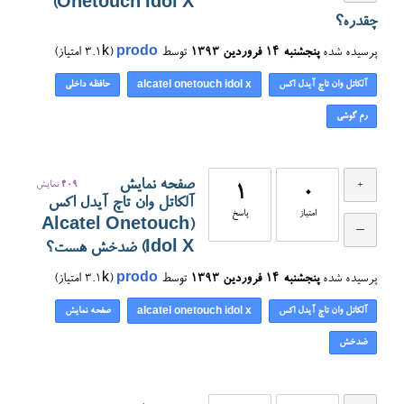
Onetouch Idol X)
چقدره؟
پرسیده شده
پنجشنبه ۱۴ فروردین ۱۳۹۳
توسط
prodo
(
3.1k
امتیاز)
آلکاتل وان تاچ آیدل اکس
حافظه داخلی
alcatel onetouch idol x
رم گوشی
صفحه نمایش
409
نمایش
1
0
آلکاتل وان تاچ آیدل اکس
امتیاز
پاسخ
(Alcatel Onetouch
Idol X) ضدخش هست؟
پرسیده شده
پنجشنبه ۱۴ فروردین ۱۳۹۳
توسط
prodo
(
3.1k
امتیاز)
آلکاتل وان تاچ آیدل اکس
صفحه نمایش
alcatel onetouch idol x
ضدخش