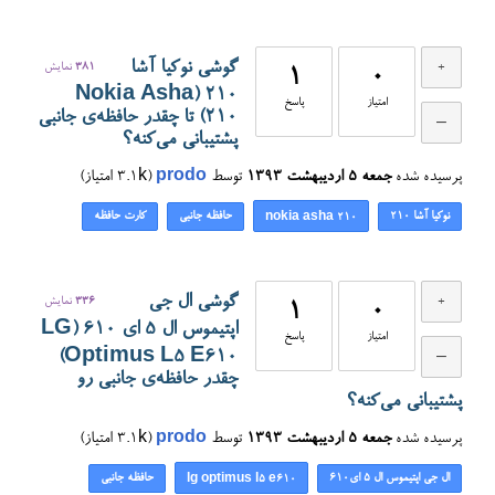
گوشی نوکیا آشا
381
نمایش
1
0
۲۱۰ (Nokia Asha
امتیاز
پاسخ
210) تا چقدر حافظه‌ی جانبی
پشتیبانی می‌کنه؟
پرسیده شده
جمعه ۵ اردیبهشت ۱۳۹۳
توسط
prodo
(
3.1k
امتیاز)
نوکیا آشا ۲۱۰
حافظه جانبی
کارت حافظه
nokia asha 210
گوشی ال جی
336
نمایش
1
0
اپتیموس ال ۵ ای ۶۱۰ (LG
امتیاز
پاسخ
Optimus L5 E610)
چقدر حافظه‌ی جانبی رو
پشتیبانی می‌کنه؟
پرسیده شده
جمعه ۵ اردیبهشت ۱۳۹۳
توسط
prodo
(
3.1k
امتیاز)
ال جی اپتیموس ال ۵ ای۶۱۰
حافظه جانبی
lg optimus l5 e610