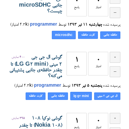
0
0
جانبی microSDHC
امتیاز
پاسخ
چیست؟
پرسیده شده
چهارشنبه ۱۱ تیر ۱۳۹۳
توسط
programmer
(
4.3k
امتیاز)
حافظه جانبی
کارت حافظه
microsdhc
گوشی ال جی جی
400
نمایش
1
0
۲ مینی (LG G2 mini) تا
امتیاز
پاسخ
چقدر حافظه‌ی جانبی پشتیبانی
می‌کنه؟
پرسیده شده
پنجشنبه ۵ تیر ۱۳۹۳
توسط
programmer
(
4.3k
امتیاز)
ال جی جی ۲ مینی
حافظه جانبی
کارت حافظه
lg g2 mini
گوشی نوکیا 108
395
نمایش
1
0
(Nokia 108) تا چقدر
امتیاز
پاسخ