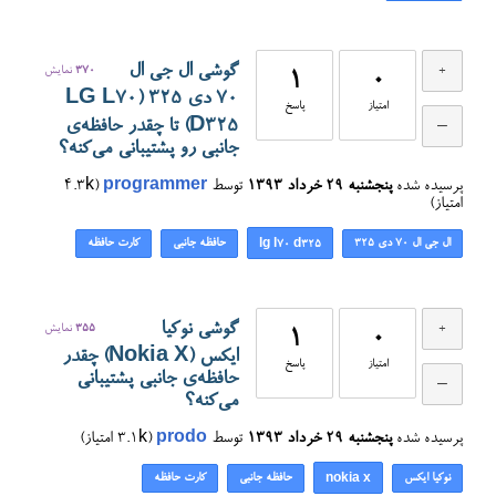
گوشی ال جی ال
370
نمایش
1
0
70 دی ۳۲۵ (LG L70
امتیاز
پاسخ
D325) تا چقدر حافظه‌ی
جانبی رو پشتیبانی می‌کنه؟
پرسیده شده
پنجشنبه ۲۹ خرداد ۱۳۹۳
توسط
programmer
(
4.3k
امتیاز)
ال جی ال 70 دی ۳۲۵
حافظه جانبی
کارت حافظه
lg l70 d325
گوشی نوکیا
355
نمایش
1
0
ایکس (Nokia X) چقدر
امتیاز
پاسخ
حافظه‌ی جانبی پشتیبانی
می‌کنه؟
پرسیده شده
پنجشنبه ۲۹ خرداد ۱۳۹۳
توسط
prodo
(
3.1k
امتیاز)
نوکیا ایکس
حافظه جانبی
کارت حافظه
nokia x