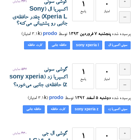
گوشی سونی
361
نمایش
1
0
اکسپریا ال (Sony
امتیاز
پاسخ
Xperia L) چقدر حافظه‌ی
جانبی رو پشتیبانی می‌کنه؟
پرسیده شده
پنجشنبه ۷ فروردین ۱۳۹۳
توسط
prodo
(
3.1k
امتیاز)
سونی اکسپریا ال
حافظه جانبی
کارت حافظه
sony xperia l
گوشی سونی
562
نمایش
1
0
اکسپریا زد (sony xperia
امتیاز
پاسخ
z) حافظه‌ی جانبی می‌خوره؟
پرسیده شده
دوشنبه ۵ اسفند ۱۳۹۲
توسط
prodo
(
3.1k
امتیاز)
سونی اکسپریا زد
کارت حافظه
حافظه جانبی
sony xperia z
گوشی ال جی
430
نمایش
1
0