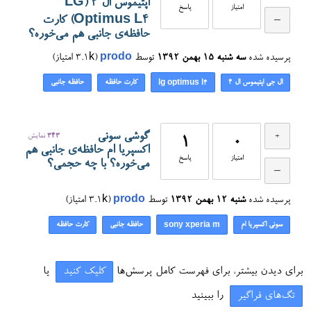
اپتیموس ال ۴ (LG
امتیاز
پاسخ
Optimus L4) کارت
حافظه‌ی جانبی هم می‌خوره؟
پرسیده شده
سه شنبه ۱۵ بهمن ۱۳۹۲
توسط
prodo
(
3.1k
امتیاز)
ال جی اپتیموس ال ۴
کارت حافظه
حافظه جانبی
lg optimus l4
گوشی سونی
343
نمایش
1
0
اکسپریا ام حافظه‌ی جانبی هم
امتیاز
پاسخ
می‌خوره؟ با چه حجمی؟
پرسیده شده
شنبه ۱۲ بهمن ۱۳۹۲
توسط
prodo
(
3.1k
امتیاز)
سونی اکسپریا ام
حافظه جانبی
کارت حافظه
sony xperia m
برای دیدن بیشتر، برای فهرست کامل پرسش‌ها
کلیک کنید
یا
تگ‌های فراگیر
را ببینید