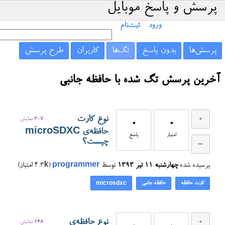
پرسش و پاسخ موبایل
ورود
ثبت‌نام
پرسش‌ها
بدون پاسخ
تگ‌ها
کاربران
طرح پرسش
آخرین پرسش تگ شده با حافظه جانبی
نوع کارت
307
نمایش
0
0
حافظه‌ی microSDXC
امتیاز
پاسخ
چیست؟
پرسیده شده
چهارشنبه ۱۱ تیر ۱۳۹۳
توسط
programmer
(
4.3k
امتیاز)
کارت حافظه
حافظه جانبی
microsdxc
نوع حافظه‌ی
268
نمایش