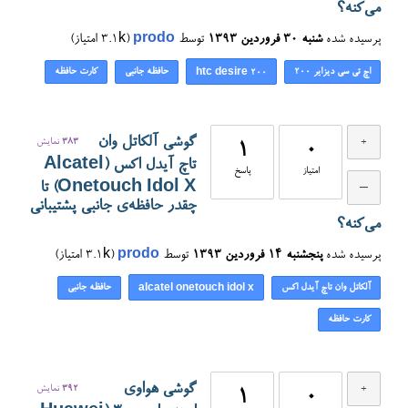
می‌کنه؟
پرسیده شده
شنبه ۳۰ فروردین ۱۳۹۳
توسط
prodo
(
3.1k
امتیاز)
اچ تی سی دیزایر ۲۰۰
حافظه جانبی
کارت حافظه
htc desire 200
گوشی آلکاتل وان
383
نمایش
1
0
تاچ آیدل اکس (Alcatel
امتیاز
پاسخ
Onetouch Idol X) تا
چقدر حافظه‌ی جانبی پشتیبانی
می‌کنه؟
پرسیده شده
پنجشنبه ۱۴ فروردین ۱۳۹۳
توسط
prodo
(
3.1k
امتیاز)
آلکاتل وان تاچ آیدل اکس
حافظه جانبی
alcatel onetouch idol x
کارت حافظه
گوشی هواوی
392
نمایش
1
0