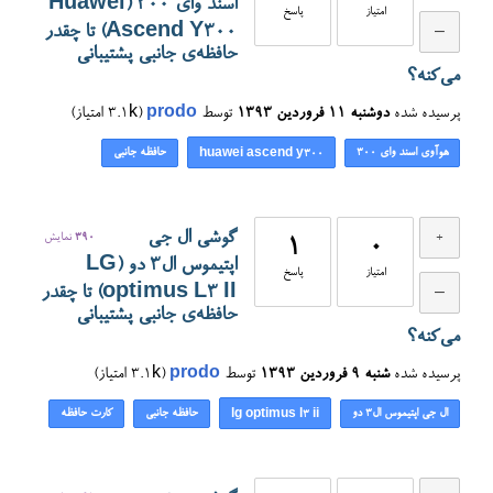
اسند وای ۳۰۰ (Huawei
امتیاز
پاسخ
Ascend Y300) تا چقدر
حافظه‌ی جانبی پشتیبانی
می‌کنه؟
پرسیده شده
دوشنبه ۱۱ فروردین ۱۳۹۳
توسط
prodo
(
3.1k
امتیاز)
هوآوی اسند وای ۳۰۰
حافظه جانبی
huawei ascend y300
گوشی ال جی
390
نمایش
1
0
اپتیموس ال۳ دو (LG
امتیاز
پاسخ
optimus L3 II) تا چقدر
حافظه‌ی جانبی پشتیبانی
می‌کنه؟
پرسیده شده
شنبه ۹ فروردین ۱۳۹۳
توسط
prodo
(
3.1k
امتیاز)
ال جی اپتیموس ال۳ دو
حافظه جانبی
کارت حافظه
lg optimus l3 ii