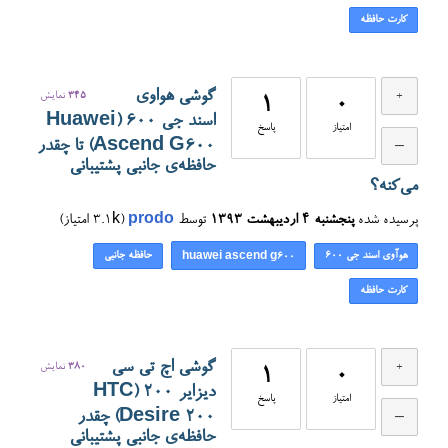
کارت حافظه
گوشی هواوی
345
نمایش
1
0
اسند جی ۶۰۰ (Huawei
امتیاز
پاسخ
Ascend G600) تا چقدر
حافظه‌ی جانبی پشتیبانی
می‌کنه؟
پرسیده شده
پنجشنبه ۴ اردیبهشت ۱۳۹۳
توسط
prodo
(
3.1k
امتیاز)
هوآوی اسند جی ۶۰۰
حافظه جانبی
huawei ascend g600
کارت حافظه
گوشی اچ تی سی
380
نمایش
1
0
دیزایر ۲۰۰ (HTC
امتیاز
پاسخ
Desire 200) چقدر
حافظه‌ی جانبی پشتیبانی