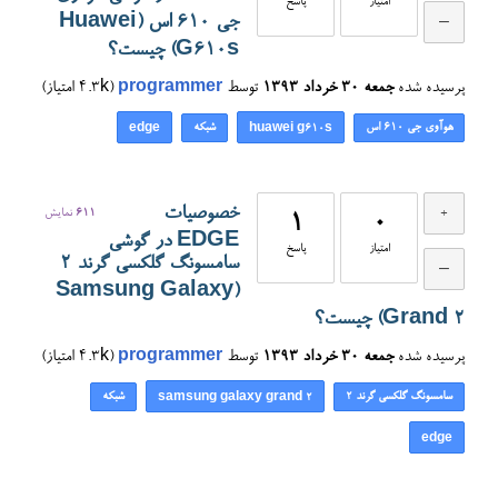
امتیاز
پاسخ
جی ۶۱۰ اس (Huawei
G610s) چیست؟
پرسیده شده
جمعه ۳۰ خرداد ۱۳۹۳
توسط
programmer
(
4.3k
امتیاز)
هوآوی جی ۶۱۰ اس
شبکه
edge
huawei g610s
خصوصیات
611
نمایش
1
0
EDGE در گوشی
امتیاز
پاسخ
سامسونگ گلکسی گرند 2
(Samsung Galaxy
Grand 2) چیست؟
پرسیده شده
جمعه ۳۰ خرداد ۱۳۹۳
توسط
programmer
(
4.3k
امتیاز)
سامسونگ گلکسی گرند 2
شبکه
samsung galaxy grand 2
edge