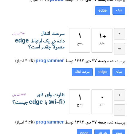
پرسیده شده
جمعه ۲۷ دی ۱۳۹۲
توسط
prodo
(
3.1k
امتیاز)
شبکه
edge
سرعت انتقال
380
نمایش
1
+1
داده در یک ارتباط edge
امتیاز
پاسخ
معمولاً چقدر است؟
پرسیده شده
جمعه ۲۷ دی ۱۳۹۲
توسط
programmer
(
4.3k
امتیاز)
شبکه
سرعت انتقال
edge
تفاوت وای فای
347
نمایش
1
0
(wi-fi) با edge چیست؟
امتیاز
پاسخ
پرسیده شده
جمعه ۲۷ دی ۱۳۹۲
توسط
programmer
(
4.3k
امتیاز)
شبکه
وای فای
edge