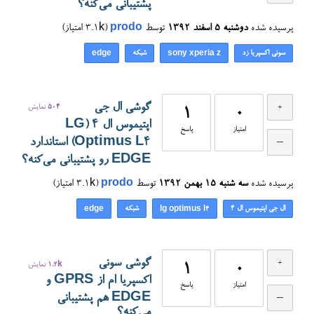
پشتیبانی می‌کنه؟
پرسیده شده
دوشنبه ۵ اسفند ۱۳۹۲
توسط
prodo
(
3.1k
امتیاز)
سونی اکسپریا زد
شبکه
edge
sony xperia z
گوشی ال جی
504
نمایش
1
0
اپتیموس ال ۴ (LG
امتیاز
پاسخ
Optimus L4) استاندارد
EDGE رو پشتیبانی می‌کنه؟
پرسیده شده
سه شنبه ۱۵ بهمن ۱۳۹۲
توسط
prodo
(
3.1k
امتیاز)
ال جی اپتیموس ال ۴
شبکه
edge
lg optimus l4
گوشی سونی
0
1
1.2k
نمایش
اکسپریا ام از GPRS و
امتیاز
پاسخ
EDGE هم پشتیبانی
می‌کنه؟