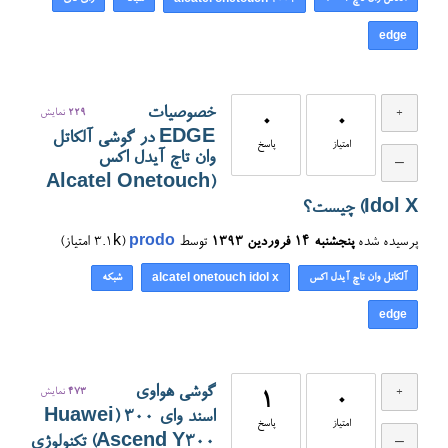
alcatel onetouch 2001
edge
خصوصیات
229
نمایش
0
0
EDGE در گوشی آلکاتل
امتیاز
پاسخ
وان تاچ آیدل اکس
(Alcatel Onetouch
Idol X) چیست؟
پرسیده شده
پنجشنبه ۱۴ فروردین ۱۳۹۳
توسط
prodo
(
3.1k
امتیاز)
آلکاتل وان تاچ آیدل اکس
شبکه
alcatel onetouch idol x
edge
گوشی هواوی
473
نمایش
1
0
اسند وای ۳۰۰ (Huawei
امتیاز
پاسخ
Ascend Y300) تکنولوژی