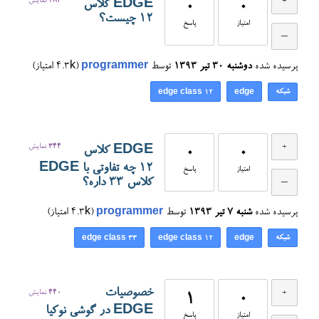
284
نمایش
EDGE کلاس
0
0
۱۲ چیست؟
امتیاز
پاسخ
پرسیده شده
دوشنبه ۳۰ تیر ۱۳۹۳
توسط
programmer
(
4.3k
امتیاز)
شبکه
edge class 12
edge
344
نمایش
EDGE کلاس
0
0
12 چه تفاوتی با EDGE
امتیاز
پاسخ
کلاس 33 داره؟
پرسیده شده
شنبه ۷ تیر ۱۳۹۳
توسط
programmer
(
4.3k
امتیاز)
شبکه
edge class 33
edge class 12
edge
خصوصیات
440
نمایش
1
0
EDGE در گوشی نوکیا
امتیاز
پاسخ