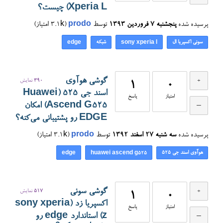
Xperia L) چیست؟
پرسیده شده
پنجشنبه ۷ فروردین ۱۳۹۳
توسط
prodo
(
3.1k
امتیاز)
سونی اکسپریا ال
شبکه
edge
sony xperia l
گوشی هوآوی
390
نمایش
1
0
اسند جی ۵۲۵ (Huawei
امتیاز
پاسخ
Ascend G525) امکان
EDGE رو پشتیبانی می‌کنه؟
پرسیده شده
سه شنبه ۲۷ اسفند ۱۳۹۲
توسط
prodo
(
3.1k
امتیاز)
هوآوی اسند جی ۵۲۵
edge
huawei ascend g525
گوشی سونی
517
نمایش
1
0
اکسپریا زد (sony xperia
امتیاز
پاسخ
z) استاندارد edge رو