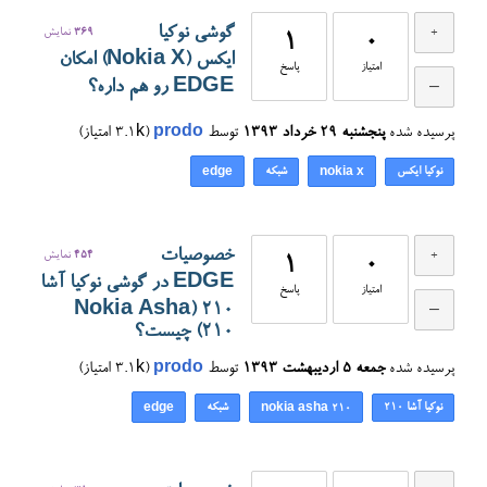
گوشی نوکیا
369
نمایش
1
0
ایکس (Nokia X) امکان
امتیاز
پاسخ
EDGE رو هم داره؟
پرسیده شده
پنجشنبه ۲۹ خرداد ۱۳۹۳
توسط
prodo
(
3.1k
امتیاز)
نوکیا ایکس
شبکه
edge
nokia x
خصوصیات
454
نمایش
1
0
EDGE در گوشی نوکیا آشا
امتیاز
پاسخ
۲۱۰ (Nokia Asha
210) چیست؟
پرسیده شده
جمعه ۵ اردیبهشت ۱۳۹۳
توسط
prodo
(
3.1k
امتیاز)
نوکیا آشا ۲۱۰
شبکه
edge
nokia asha 210