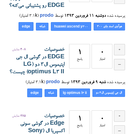
EDGE رو پشتیبانی می‌کنه؟
پرسیده شده
دوشنبه ۱۱ فروردین ۱۳۹۳
توسط
prodo
(
3.1k
امتیاز)
هوآوی اسند وای ۳۰۰
شبکه
edge
huawei ascend y300
خصوصیات
408
نمایش
1
0
EDGE در گوشی ال جی
امتیاز
پاسخ
اپتیموس ال۳ دو (LG
optimus L3 II) چیست؟
پرسیده شده
شنبه ۹ فروردین ۱۳۹۳
توسط
prodo
(
3.1k
امتیاز)
ال جی اپتیموس ال۳ دو
شبکه
edge
lg optimus l3 ii
خصوصیات
385
نمایش
1
0
Edge در گوشی سونی
امتیاز
پاسخ
اکسپریا ال (Sony