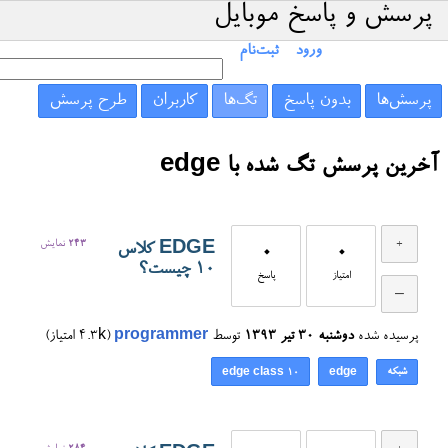
پرسش و پاسخ موبایل
ورود
ثبت‌نام
پرسش‌ها
بدون پاسخ
تگ‌ها
کاربران
طرح پرسش
آخرین پرسش تگ شده با edge
243
نمایش
EDGE کلاس
0
0
10 چیست؟
امتیاز
پاسخ
پرسیده شده
دوشنبه ۳۰ تیر ۱۳۹۳
توسط
programmer
(
4.3k
امتیاز)
شبکه
edge class 10
edge