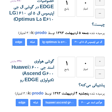
خصوصیات
380
نمایش
1
0
EDGE در گوشی ال جی
امتیاز
پاسخ
اپتیموس ال ۵ ای ۶۱۰ (LG
Optimus L5 E610)
چیست؟
پرسیده شده
جمعه ۵ اردیبهشت ۱۳۹۳
توسط
prodo
(
3.1k
امتیاز)
ال جی اپتیموس ال ۵ ای۶۱۰
شبکه
edge
lg optimus l5 e610
گوشی هواوی
348
نمایش
1
0
اسند جی ۶۰۰ (Huawei
امتیاز
پاسخ
Ascend G600)
تکنولوژی EDGE رو
پشتیبانی می‌کنه؟
پرسیده شده
پنجشنبه ۴ اردیبهشت ۱۳۹۳
توسط
prodo
(
3.1k
امتیاز)
هوآوی اسند جی ۶۰۰
شبکه
edge
huawei ascend g600