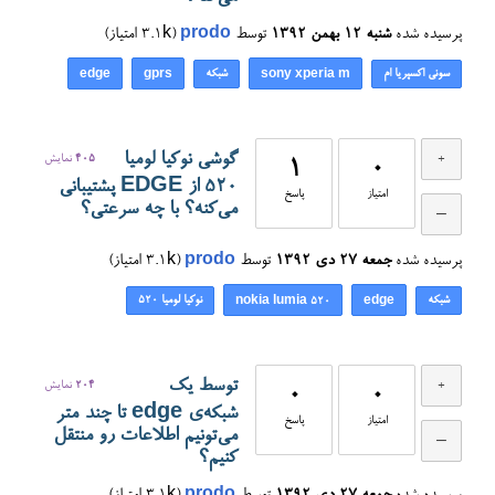
پرسیده شده
شنبه ۱۲ بهمن ۱۳۹۲
توسط
prodo
(
3.1k
امتیاز)
سونی اکسپریا ام
شبکه
edge
gprs
sony xperia m
گوشی نوکیا لومیا
405
نمایش
1
0
۵۲۰ از EDGE پشتیبانی
امتیاز
پاسخ
می‌کنه؟ با چه سرعتی؟
پرسیده شده
جمعه ۲۷ دی ۱۳۹۲
توسط
prodo
(
3.1k
امتیاز)
شبکه
نوکیا لومیا ۵۲۰
nokia lumia 520
edge
توسط یک
204
نمایش
0
0
شبکه‌ی edge تا چند متر
امتیاز
پاسخ
می‌تونیم اطلاعات رو منتقل
کنیم؟