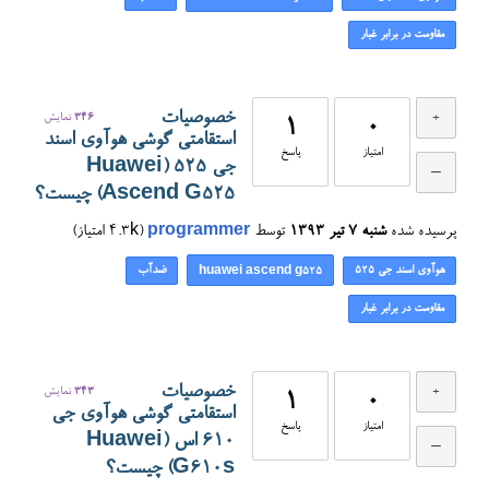
مقاومت در برابر غبار
خصوصیات
346
نمایش
1
0
استقامتی گوشی هوآوی اسند
امتیاز
پاسخ
جی ۵۲۵ (Huawei
Ascend G525) چیست؟
پرسیده شده
شنبه ۷ تیر ۱۳۹۳
توسط
programmer
(
4.3k
امتیاز)
هوآوی اسند جی ۵۲۵
ضدآب
huawei ascend g525
مقاومت در برابر غبار
خصوصیات
343
نمایش
1
0
استقامتی گوشی هوآوی جی
امتیاز
پاسخ
۶۱۰ اس (Huawei
G610s) چیست؟