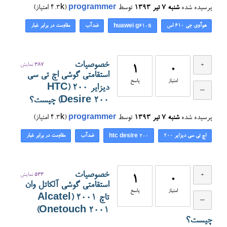
پرسیده شده
شنبه ۷ تیر ۱۳۹۳
توسط
programmer
(
4.3k
امتیاز)
هوآوی جی ۶۱۰ اس
ضدآب
مقاومت در برابر غبار
huawei g610s
خصوصیات
387
نمایش
1
0
استقامتی گوشی اچ تی سی
امتیاز
پاسخ
دیزایر ۲۰۰ (HTC
Desire 200) چیست؟
پرسیده شده
شنبه ۷ تیر ۱۳۹۳
توسط
programmer
(
4.3k
امتیاز)
اچ تی سی دیزایر ۲۰۰
ضدآب
مقاومت در برابر غبار
htc desire 200
خصوصیات
533
نمایش
1
0
استقامتی گوشی آلکاتل وان
امتیاز
پاسخ
تاچ ۲۰۰۱ (Alcatel
Onetouch 2001)
چیست؟