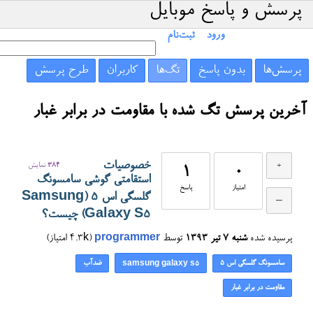
پرسش و پاسخ موبایل
ورود
ثبت‌نام
پرسش‌ها
بدون پاسخ
تگ‌ها
کاربران
طرح پرسش
آخرین پرسش تگ شده با مقاومت در برابر غبار
خصوصیات
384
نمایش
1
0
استقامتی گوشی سامسونگ
امتیاز
پاسخ
گلسگی اس ۵ (Samsung
Galaxy S5) چیست؟
پرسیده شده
شنبه ۷ تیر ۱۳۹۳
توسط
programmer
(
4.3k
امتیاز)
سامسونگ گلسگی اس ۵
ضدآب
samsung galaxy s5
مقاومت در برابر غبار