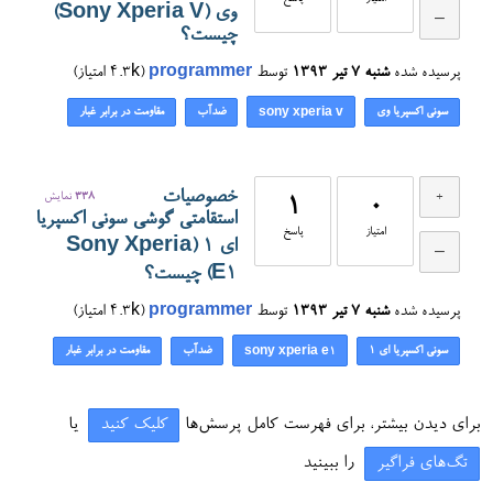
وی (Sony Xperia V)
چیست؟
پرسیده شده
شنبه ۷ تیر ۱۳۹۳
توسط
programmer
(
4.3k
امتیاز)
سونی اکسپریا وی
ضدآب
مقاومت در برابر غبار
sony xperia v
خصوصیات
338
نمایش
1
0
استقامتی گوشی سونی اکسپریا
امتیاز
پاسخ
ای ۱ (Sony Xperia
E1) چیست؟
پرسیده شده
شنبه ۷ تیر ۱۳۹۳
توسط
programmer
(
4.3k
امتیاز)
سونی اکسپریا ای ۱
ضدآب
مقاومت در برابر غبار
sony xperia e1
برای دیدن بیشتر، برای فهرست کامل پرسش‌ها
کلیک کنید
یا
تگ‌های فراگیر
را ببینید