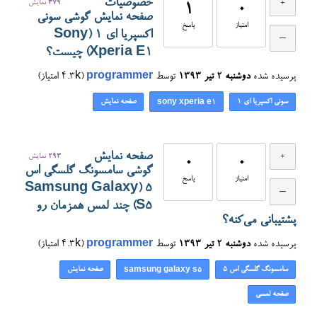
خصوصیات
379
نمایش
1
0
صفحه نمایش گوشی سونی
امتیاز
پاسخ
اکسپریا ای ۱ (Sony
Xperia E1) چیست؟
پرسیده شده
دوشنبه ۲ تیر ۱۳۹۳
توسط
programmer
(
4.3k
امتیاز)
سونی اکسپریا ای ۱
صفحه نمایش
sony xperia e1
صفحه نمایش
293
نمایش
0
0
گوشی سامسونگ گلسگی اس
امتیاز
پاسخ
۵ (Samsung Galaxy
S5) چند لمس همزمان رو
پشتیبانی می‌کنه؟
پرسیده شده
دوشنبه ۲ تیر ۱۳۹۳
توسط
programmer
(
4.3k
امتیاز)
سامسونگ گلسگی اس ۵
صفحه نمایش
samsung galaxy s5
صفحه لمسی