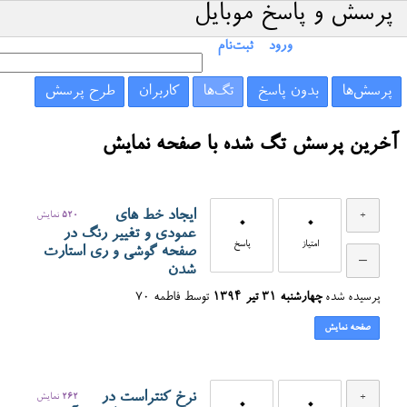
پرسش و پاسخ موبایل
ورود
ثبت‌نام
پرسش‌ها
بدون پاسخ
تگ‌ها
کاربران
طرح پرسش
آخرین پرسش تگ شده با صفحه نمایش
ایجاد خط های
520
نمایش
0
0
عمودی و تغییر رنگ در
امتیاز
پاسخ
صفحه گوشی و ری استارت
شدن
پرسیده شده
چهارشنبه ۳۱ تیر ۱۳۹۴
توسط
فاطمه 70
صفحه نمایش
نرخ کنتراست در
262
نمایش
0
0