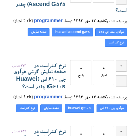
Ascend G525) چقدر
است؟
پرسیده شده
یکشنبه ۱۳ مهر ۱۳۹۳
توسط
programmer
(
4.3k
امتیاز)
هوآوی اسند جی ۵۲۵
صفحه نمایش
huawei ascend g525
نرخ کنتراست
نرخ کنتراست در
273
نمایش
0
0
صفحه نمایش گوشی هوآوی
امتیاز
پاسخ
جی ۶۱۰ اس (Huawei
G610s) چقدر است؟
پرسیده شده
یکشنبه ۱۳ مهر ۱۳۹۳
توسط
programmer
(
4.3k
امتیاز)
هوآوی جی ۶۱۰ اس
صفحه نمایش
نرخ کنتراست
huawei g610s
نرخ کنتراست در
252
نمایش
0
0