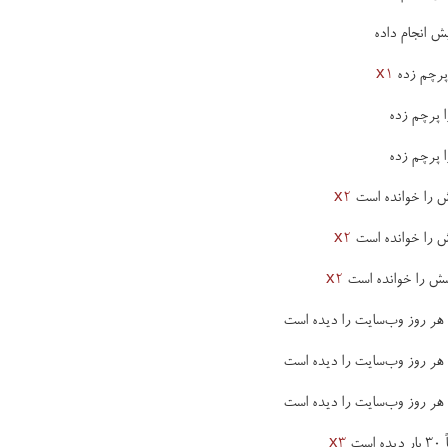
x1
x2
x2
x2
ست
x3