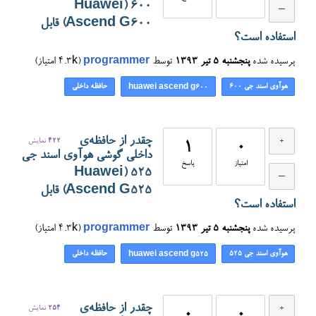
۶۰۰ (Huawei
Ascend G600) قابل
استفاده است؟
پرسیده شده
پنجشنبه ۵ تیر ۱۳۹۳
توسط
programmer
(
4.3k
امتیاز)
هوآوی اسند جی ۶۰۰
حافظه داخلی
huawei ascend g600
چقدر از حافظه‌ی
422
نمایش
1
0
داخلی گوشی هوآوی اسند جی
امتیاز
پاسخ
525 (Huawei
Ascend G525) قابل
استفاده است؟
پرسیده شده
پنجشنبه ۵ تیر ۱۳۹۳
توسط
programmer
(
4.3k
امتیاز)
هوآوی اسند جی ۵۲۵
حافظه داخلی
huawei ascend g525
چقدر از حافظه‌ی
254
نمایش
0
0