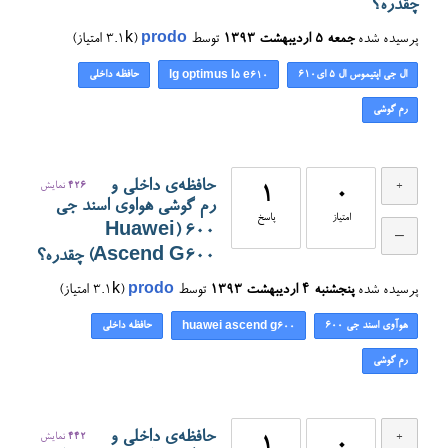
چقدره؟
پرسیده شده
جمعه ۵ اردیبهشت ۱۳۹۳
توسط
prodo
(
3.1k
امتیاز)
ال جی اپتیموس ال ۵ ای۶۱۰
حافظه داخلی
lg optimus l5 e610
رم گوشی
حافظه‌ی داخلی و
426
نمایش
1
0
رم گوشی هواوی اسند جی
امتیاز
پاسخ
۶۰۰ (Huawei
Ascend G600) چقدره؟
پرسیده شده
پنجشنبه ۴ اردیبهشت ۱۳۹۳
توسط
prodo
(
3.1k
امتیاز)
هوآوی اسند جی ۶۰۰
حافظه داخلی
huawei ascend g600
رم گوشی
حافظه‌ی داخلی و
442
نمایش
1
0