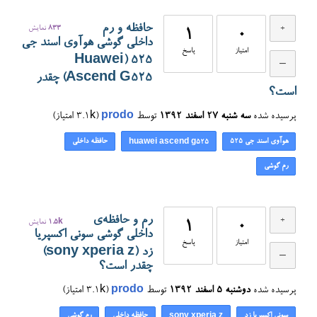
حافظه و رم
833
نمایش
1
0
داخلی گوشی هوآوی اسند جی
امتیاز
پاسخ
۵۲۵ (Huawei
Ascend G525) چقدر
است؟
پرسیده شده
سه شنبه ۲۷ اسفند ۱۳۹۲
توسط
prodo
(
3.1k
امتیاز)
هوآوی اسند جی ۵۲۵
حافظه داخلی
huawei ascend g525
رم گوشی
رم و حافظه‌ی
0
1
1.5k
نمایش
داخلی گوشی سونی اکسپریا
امتیاز
پاسخ
زد (sony xperia z)
چقدر است؟
پرسیده شده
دوشنبه ۵ اسفند ۱۳۹۲
توسط
prodo
(
3.1k
امتیاز)
سونی اکسپریا زد
حافظه داخلی
رم گوشی
sony xperia z