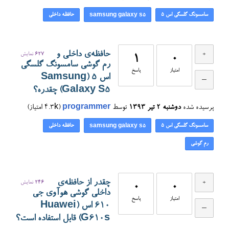
سامسونگ گلسگی اس ۵
حافظه داخلی
samsung galaxy s5
حافظه‌ی داخلی و
627
نمایش
1
0
رم گوشی سامسونگ گلسگی
امتیاز
پاسخ
اس ۵ (Samsung
Galaxy S5) چقدره؟
پرسیده شده
دوشنبه ۲ تیر ۱۳۹۳
توسط
programmer
(
4.3k
امتیاز)
سامسونگ گلسگی اس ۵
حافظه داخلی
samsung galaxy s5
رم گوشی
چقدر از حافظه‌ی
246
نمایش
0
0
داخلی گوشی هوآوی جی
امتیاز
پاسخ
۶۱۰ اس (Huawei
G610s) قابل استفاده است؟