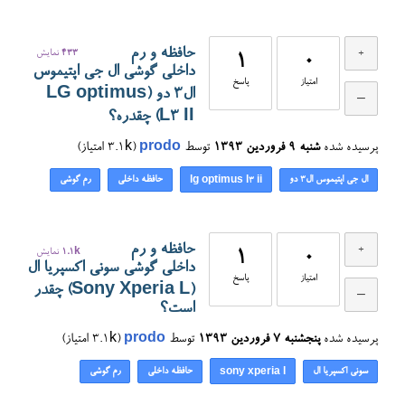
حافظه و رم
433
نمایش
1
0
داخلی گوشی ال جی اپتیموس
امتیاز
پاسخ
ال۳ دو (LG optimus
L3 II) چقدره؟
پرسیده شده
شنبه ۹ فروردین ۱۳۹۳
توسط
prodo
(
3.1k
امتیاز)
ال جی اپتیموس ال۳ دو
حافظه داخلی
رم گوشی
lg optimus l3 ii
حافظه و رم
0
1
1.1k
نمایش
داخلی گوشی سونی اکسپریا ال
امتیاز
پاسخ
(Sony Xperia L) چقدر
است؟
پرسیده شده
پنجشنبه ۷ فروردین ۱۳۹۳
توسط
prodo
(
3.1k
امتیاز)
سونی اکسپریا ال
حافظه داخلی
رم گوشی
sony xperia l