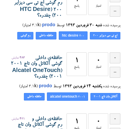
رم گوشی اچ تی سی دیزایر
امتیاز
پاسخ
۲۰۰ (HTC Desire
200) چقدره؟
پرسیده شده
شنبه ۳۰ فروردین ۱۳۹۳
توسط
prodo
(
3.1k
امتیاز)
اچ تی سی دیزایر ۲۰۰
حافظه داخلی
رم گوشی
htc desire 200
حافظه‌ی داخلی
483
نمایش
1
0
گوشی آلکاتل وان تاچ ۲۰۰۱
امتیاز
پاسخ
(Alcatel OneTouch
2001) چقدره؟
پرسیده شده
یکشنبه ۲۴ فروردین ۱۳۹۳
توسط
prodo
(
3.1k
امتیاز)
آلکاتل وان تاچ ۲۰۰۱
حافظه داخلی
alcatel onetouch 2001
حافظه‌ی داخلی و
421
نمایش
1
0
رم گوشی آلکاتل وان تاچ
امتیاز
پاسخ