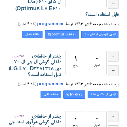
ال ۵ ای۶۱۰ (LG
Optimus L5 E610)
قابل استفاده است؟
پرسیده شده
جمعه ۶ تیر ۱۳۹۳
توسط
programmer
(
4.3k
امتیاز)
ال جی اپتیموس ال ۵ ای۶۱۰
حافظه داخلی
lg optimus l5 e610
چقدر از حافظه‌ی
459
نمایش
1
0
داخلی گوشی ال جی ال 70
امتیاز
پاسخ
دی ۳۲۵ (LG L70 D325)
قابل استفاده است؟
پرسیده شده
جمعه ۶ تیر ۱۳۹۳
توسط
programmer
(
4.3k
امتیاز)
ال جی ال 70 دی ۳۲۵
حافظه داخلی
lg l70 d325
چقدر از حافظه‌ی
269
نمایش
0
0
داخلی گوشی هوآوی اسند جی
امتیاز
پاسخ