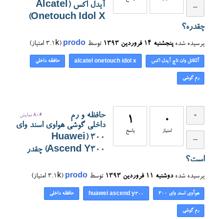
آیدل اکس (Alcatel
Onetouch Idol X)
چقدره؟
پرسیده شده
پنجشنبه ۱۴ فروردین ۱۳۹۳
توسط
prodo
(
3.1k
امتیاز)
آلکاتل وان تاچ آیدل اکس
حافظه داخلی
alcatel onetouch idol x
رم گوشی
حافظه و رم
806
نمایش
1
0
داخلی گوشی هواوی اسند وای
امتیاز
پاسخ
۳۰۰ (Huawei
Ascend Y300) چقدر
است؟
پرسیده شده
دوشنبه ۱۱ فروردین ۱۳۹۳
توسط
prodo
(
3.1k
امتیاز)
هوآوی اسند وای ۳۰۰
حافظه داخلی
huawei ascend y300
رم گوشی