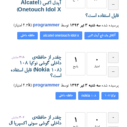
آیدل اکس (Alcatel
Onetouch Idol X)
قابل استفاده است؟
پرسیده شده
سه شنبه ۳ تیر ۱۳۹۳
توسط
programmer
(
4.3k
امتیاز)
آلکاتل وان تاچ آیدل اکس
حافظه داخلی
alcatel onetouch idol x
چقدر از حافظه‌ی
418
نمایش
1
0
داخلی گوشی نوکیا 108
امتیاز
پاسخ
(Nokia 108) قابل استفاده
است؟
پرسیده شده
سه شنبه ۳ تیر ۱۳۹۳
توسط
programmer
(
4.3k
امتیاز)
نوکیا 108
حافظه داخلی
nokia 108
چقدر از حافظه‌ی
402
نمایش
1
0
داخلی گوشی سونی اکسپریا ال
امتیاز
پاسخ