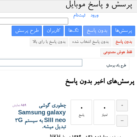
پرسش و پاسخ موبایل
ورود
ثبت‌نام
پرسش‌ها
بدون پاسخ
تگ‌ها
کاربران
طرح پرسش
بدون پاسخ
بدون پاسخ انتخاب شده
بدون پاسخ با رای بالا
فقط هوش مصنوعی
طرح یک پرسش:
پرسش‌های اخیر بدون پاسخ
چطوری گوشی
859
نمایش
0
0
Samsung galaxy
امتیاز
پاسخ
SIII neo به سیستم 3G
تبدیل میشه.