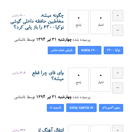
چگونه میشه،
800
نمایش
0
0
مخاطبین حافظه داخلی گوشی
امتیاز
پاسخ
نوکیا6300 را باز یابی کرد؟
پرسیده شده
چهارشنبه ۳۱ تیر ۱۳۹۴
توسط
ناشناس
نوکیا ۶۳۰۰
بازیابی شماره تماس
nokia 6300
وای فای چرا قطع
708
نمایش
0
0
میشه؟
امتیاز
پاسخ
پرسیده شده
چهارشنبه ۳۱ تیر ۱۳۹۴
توسط
ناشناس
سونی اکسپریا ام
اندروید ۵
sony xperia m
انتقال آهنگ از
722
نمایش