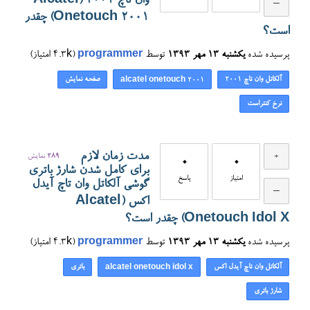
وان تاچ ۲۰۰۱ (Alcatel
Onetouch 2001) چقدر
است؟
پرسیده شده
یکشنبه ۱۳ مهر ۱۳۹۳
توسط
programmer
(
4.3k
امتیاز)
آلکاتل وان تاچ ۲۰۰۱
صفحه نمایش
alcatel onetouch 2001
نرخ کنتراست
مدت زمان لازم
289
نمایش
0
0
برای کامل شدن شارژ باتری
امتیاز
پاسخ
گوشی آلکاتل وان تاچ آیدل
اکس (Alcatel
Onetouch Idol X) چقدر است؟
پرسیده شده
یکشنبه ۱۳ مهر ۱۳۹۳
توسط
programmer
(
4.3k
امتیاز)
آلکاتل وان تاچ آیدل اکس
باتری
alcatel onetouch idol x
شارژ باتری