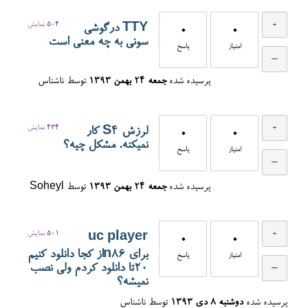
504
نمایش
TTY درگوشی
0
0
سونی به چه معنی است
امتیاز
پاسخ
پرسیده شده
جمعه ۲۴ بهمن ۱۳۹۳
توسط
ناشناس
434
نمایش
لرزش S4 کار
0
0
نمیکنه. مشکل چیه؟
امتیاز
پاسخ
پرسیده شده
جمعه ۲۴ بهمن ۱۳۹۳
توسط
Soheyl
501
نمایش
uc player
0
0
برای n86از کجا دانلود کنیم
امتیاز
پاسخ
20تا دانلود کردم ولی نصب
نمیشه؟
پرسیده شده
دوشنبه ۸ دی ۱۳۹۳
توسط
ناشناس