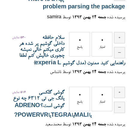
چیه؟There is a
problem parsing the package
پرسیده شده
جمعه ۲۴ بهمن ۱۳۹۳
توسط
samira
سلام حافظه
530
نمایش
0
0
داخلی گوشیم پر شده هر
امتیاز
پاسخ
کاری میکنم خالی نمیشه
چجوری خالیش کنم لطفا
راهنمایی کنید ممنون (مدل گوشیم experia L)
پرسیده شده
جمعه ۲۴ بهمن ۱۳۹۳
توسط
ناشناس
گوشی گلکسی
516
نمایش
0
0
یانگ جی تی 6312 چه نوع
امتیاز
پاسخ
گوشی است؟ADRENO
یاMALIیاTEGRAیاPOWERVR?
پرسیده شده
جمعه ۲۴ بهمن ۱۳۹۳
توسط
محمدسعید