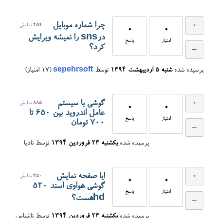
چرا شماره موبایل
459
نمایش
0
0
درsns را نمیشه ویرایش
امتیاز
پاسخ
کرد؟
پرسیده شده
شنبه ۵ اردیبهشت ۱۳۹۴
توسط
sepehrsoft
(
17
امتیاز)
گوشی با سیستم
885
نمایش
0
0
عامل اندروید بین 650 تا
امتیاز
پاسخ
700 تومان
پرسیده شده
یکشنبه ۲۳ فروردین ۱۳۹۴
توسط
نادیا
ایا صفحه نمایش
450
نمایش
0
0
گوشی هواوی اسند 520
امتیاز
پاسخ
hdهست؟
پرسیده شده
یکشنبه ۲۳ فروردین ۱۳۹۴
توسط
ناشناس