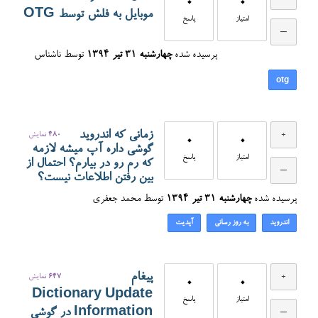
0
0
موبایل به فلش توسط OTG
امتیاز
پاسخ
پرسیده شده
چهارشنبه ۳۱ تیر ۱۳۹۴
توسط
ناشناس
otg
زمانی که اندروید
480
نمایش
0
0
گوشی داره آپ میشه لازمه
امتیاز
پاسخ
که رم رو در بیارم؟ احتمال از
بین رفتن اطلاعات نیست؟
پرسیده شده
چهارشنبه ۳۱ تیر ۱۳۹۴
توسط
محمد جعفری
اندروید
به روز رسانی
آپدیت
پیغام
647
نمایش
0
0
Dictionary Update
امتیاز
پاسخ
Information در گوشی