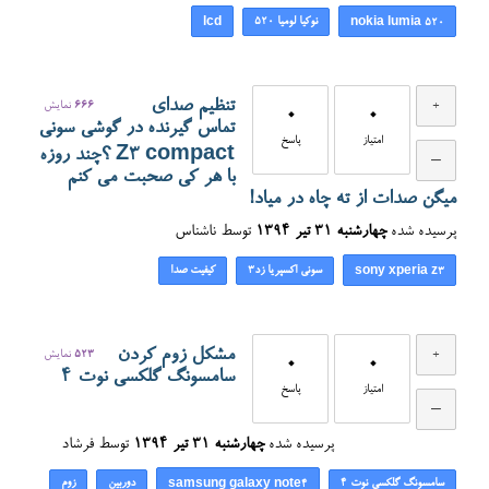
نوکیا لومیا ۵۲۰
lcd
nokia lumia 520
تنظیم صدای
666
نمایش
0
0
تماس گیرنده در گوشی سونی
امتیاز
پاسخ
Z3 compact ؟چند روزه
با هر کی صحبت می کنم
میگن صدات از ته چاه در میاد!
پرسیده شده
چهارشنبه ۳۱ تیر ۱۳۹۴
توسط
ناشناس
سونی اکسپریا زد۳
کیفیت صدا
sony xperia z3
مشکل زوم کردن
523
نمایش
0
0
سامسونگ گلکسی نوت 4
امتیاز
پاسخ
پرسیده شده
چهارشنبه ۳۱ تیر ۱۳۹۴
توسط
فرشاد
سامسونگ گلکسی نوت 4
دوربین
زوم
samsung galaxy note4