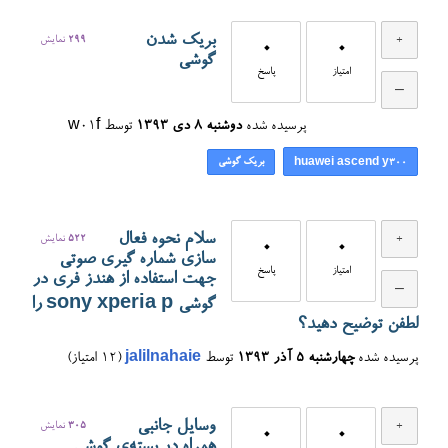
بریک شدن
299
نمایش
0
0
گوشی
امتیاز
پاسخ
پرسیده شده
دوشنبه ۸ دی ۱۳۹۳
توسط
w01f
بریک گوشی
huawei ascend y300
سلام نحوه فعال
522
نمایش
0
0
سازی شماره گیری صوتی
امتیاز
پاسخ
جهت استفاده از هندز فری در
گوشی sony xperia p را
لطفن توضیح دهید؟
پرسیده شده
چهارشنبه ۵ آذر ۱۳۹۳
توسط
jalilnahaie
(
12
امتیاز)
وسایل جانبی
305
نمایش
0
0
همراه در بسته‌ی گوشی