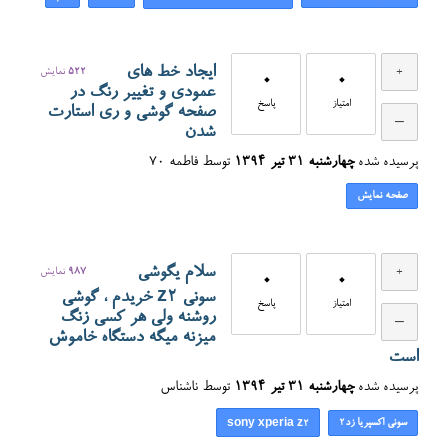
ایجاد خط های
522
نمایش
0
0
عمودی و تغییر رنگ در
امتیاز
پاسخ
صفحه گوشی و ری استارت
شدن
پرسیده شده
چهارشنبه ۳۱ تیر ۱۳۹۴
توسط
فاطمه 70
صفحه نمایش
سلام یگوشی
987
نمایش
0
0
سونی z2 خریدم ، گوشی
امتیاز
پاسخ
روشنه ولی هر کسی زنگ
میزنه میگه دستگاه خاموش
است
پرسیده شده
چهارشنبه ۳۱ تیر ۱۳۹۴
توسط
ناشناس
سونی اکسپریا زد۲
sony xperia z2