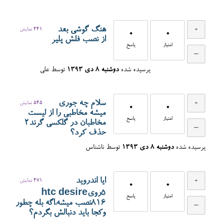
هنگ گوشی بعد
441
نمایش
0
0
از نصب فلش پلیر
امتیاز
پاسخ
پرسیده شده
دوشنبه ۸ دی ۱۳۹۳
توسط
علی
سلام چه جوری
545
نمایش
0
0
میشه مخاطبی را از لیست
امتیاز
پاسخ
مخاطبان در گلکسی گرند2
حذف کرد؟
پرسیده شده
دوشنبه ۸ دی ۱۳۹۳
توسط
ناشناس
ایا اندروید
471
نمایش
0
0
۵رویhtc desire
امتیاز
پاسخ
816نصب میشه،اگه بله چطور
وکجا باید دنبالش بگردم؟