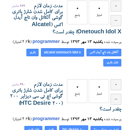
مدت زمان لازم
289
نمایش
0
0
برای کامل شدن شارژ باتری
امتیاز
پاسخ
گوشی آلکاتل وان تاچ آیدل
اکس (Alcatel
Onetouch Idol X) چقدر است؟
پرسیده شده
یکشنبه ۱۳ مهر ۱۳۹۳
توسط
programmer
(
4.3k
امتیاز)
آلکاتل وان تاچ آیدل اکس
باتری
alcatel onetouch idol x
شارژ باتری
مدت زمان لازم
390
نمایش
0
0
برای کامل شدن شارژ باتری
امتیاز
پاسخ
گوشی اچ تی سی دیزایر ۲۰۰
(HTC Desire 200)
چقدر است؟
پرسیده شده
یکشنبه ۱۳ مهر ۱۳۹۳
توسط
programmer
(
4.3k
امتیاز)
اچ تی سی دیزایر ۲۰۰
باتری
شارژ باتری