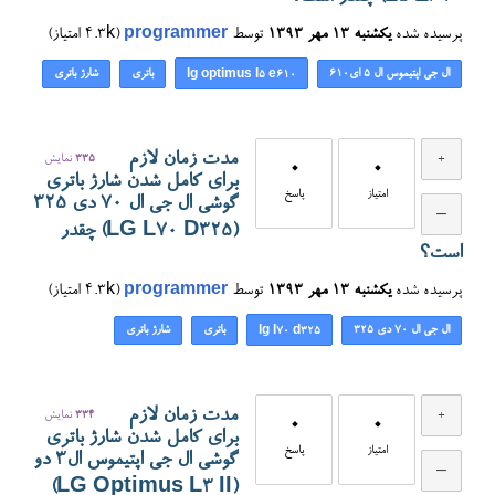
پرسیده شده
یکشنبه ۱۳ مهر ۱۳۹۳
توسط
programmer
(
4.3k
امتیاز)
ال جی اپتیموس ال ۵ ای۶۱۰
باتری
شارژ باتری
lg optimus l5 e610
مدت زمان لازم
335
نمایش
0
0
برای کامل شدن شارژ باتری
امتیاز
پاسخ
گوشی ال جی ال 70 دی ۳۲۵
(LG L70 D325) چقدر
است؟
پرسیده شده
یکشنبه ۱۳ مهر ۱۳۹۳
توسط
programmer
(
4.3k
امتیاز)
ال جی ال 70 دی ۳۲۵
باتری
شارژ باتری
lg l70 d325
مدت زمان لازم
334
نمایش
0
0
برای کامل شدن شارژ باتری
امتیاز
پاسخ
گوشی ال جی اپتیموس ال۳ دو
(LG Optimus L3 II)