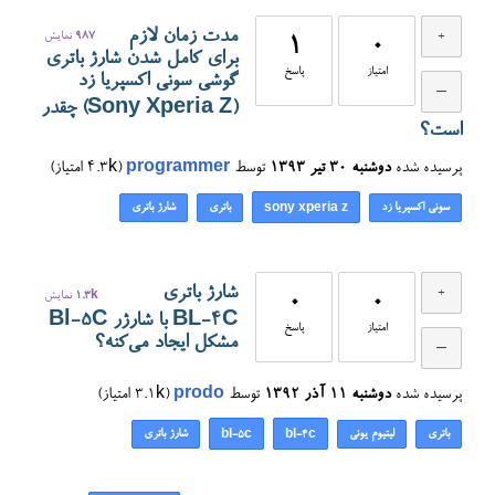
مدت زمان لازم
987
نمایش
1
0
برای کامل شدن شارژ باتری
امتیاز
پاسخ
گوشی سونی اکسپریا زد
(Sony Xperia Z) چقدر
است؟
پرسیده شده
دوشنبه ۳۰ تیر ۱۳۹۳
توسط
programmer
(
4.3k
امتیاز)
سونی اکسپریا زد
باتری
شارژ باتری
sony xperia z
شارژ باتری
0
0
1.3k
نمایش
BL-4C با شارژر Bl-5C
امتیاز
پاسخ
مشکل ایجاد می‌کنه؟
پرسیده شده
دوشنبه ۱۱ آذر ۱۳۹۲
توسط
prodo
(
3.1k
امتیاز)
باتری
لیتیوم یونی
شارژ باتری
bl-5c
bl-4c