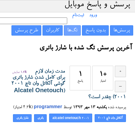
پرسش و پاسخ موبایل
ورود
ثبت‌نام
پرسش‌ها
بدون پاسخ
تگ‌ها
کاربران
طرح پرسش
آخرین پرسش تگ شده با شارژ باتری
مدت زمان لازم
+1
1
1.2k
نمایش
برای کامل شدن شارژ باتری
امتیاز
پاسخ
گوشی آلکاتل وان تاچ ۲۰۰۱
(Alcatel Onetouch
2001) چقدر است؟
پرسیده شده
یکشنبه ۱۳ مهر ۱۳۹۳
توسط
programmer
(
4.3k
امتیاز)
آلکاتل وان تاچ ۲۰۰۱
باتری
شارژ باتری
alcatel onetouch 2001