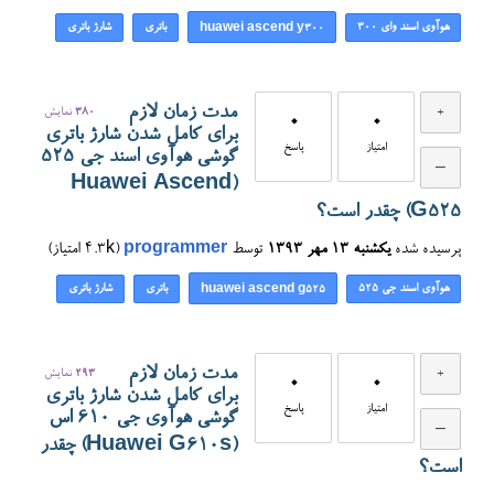
هوآوی اسند وای ۳۰۰
باتری
شارژ باتری
huawei ascend y300
مدت زمان لازم
380
نمایش
0
0
برای کامل شدن شارژ باتری
امتیاز
پاسخ
گوشی هوآوی اسند جی ۵۲۵
(Huawei Ascend
G525) چقدر است؟
پرسیده شده
یکشنبه ۱۳ مهر ۱۳۹۳
توسط
programmer
(
4.3k
امتیاز)
هوآوی اسند جی ۵۲۵
باتری
شارژ باتری
huawei ascend g525
مدت زمان لازم
293
نمایش
0
0
برای کامل شدن شارژ باتری
امتیاز
پاسخ
گوشی هوآوی جی ۶۱۰ اس
(Huawei G610s) چقدر
است؟