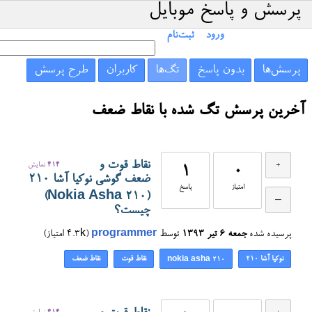
پرسش و پاسخ موبایل
ورود
ثبت‌نام
پرسش‌ها
بدون پاسخ
تگ‌ها
کاربران
طرح پرسش
آخرین پرسش تگ شده با نقاط ضعف
نقاط قوت و
414
نمایش
1
0
ضعف گوشی نوکیا آشا ۲۱۰
امتیاز
پاسخ
(Nokia Asha 210)
چیست؟
پرسیده شده
جمعه ۶ تیر ۱۳۹۳
توسط
programmer
(
4.3k
امتیاز)
نوکیا آشا ۲۱۰
نقاط قوت
نقاط ضعف
nokia asha 210