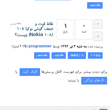
نقاط ضعف
نقاط قوت و
399
نمایش
1
0
ضعف گوشی نوکیا 108
امتیاز
پاسخ
(Nokia 108) چیست؟
پرسیده شده
سه شنبه ۳ تیر ۱۳۹۳
توسط
programmer
(
4.3k
امتیاز)
نوکیا 108
نقاط قوت
نقاط ضعف
nokia 108
برای دیدن بیشتر، برای فهرست کامل پرسش‌ها
کلیک کنید
یا
تگ‌های فراگیر
را ببینید