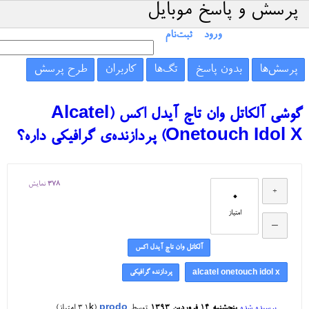
پرسش و پاسخ موبایل
ورود
ثبت‌نام
پرسش‌ها
بدون پاسخ
تگ‌ها
کاربران
طرح پرسش
گوشی آلکاتل وان تاچ آیدل اکس (Alcatel
Onetouch Idol X) پردازنده‌ی گرافیکی داره؟
378
نمایش
0
امتیاز
آلکاتل وان تاچ آیدل اکس
پردازنده گرافیکی
alcatel onetouch idol x
پرسیده شده
پنجشنبه ۱۴ فروردین ۱۳۹۳
توسط
prodo
(
3.1k
امتیاز)