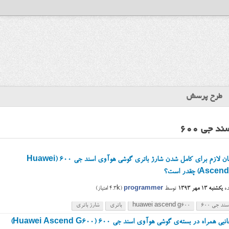
طرح پرسش
 جی ۶۰۰
مدت زمان لازم برای کامل شدن شارژ باتری گوشی هوآوی اسند جی ۶۰۰ (Huawei
As) چقدر است؟
ه
یکشنبه ۱۳ مهر ۱۳۹۳
توسط
programmer
(
4.3k
امتیاز)
ند جی ۶۰۰
huawei ascend g600
باتری
شارژ باتری
وسایل جانبی همراه در بسته‌ی گوشی هوآوی اسند جی ۶۰۰ (Huawei Ascend G600)