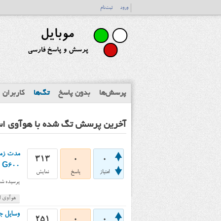
ورود
ثبت‌نام
پرسش‌ها
بدون پاسخ
تگ‌ها
کاربران
آخرین پرسش تگ شده با هوآوی اسند
313
0
0
cend G600
امتیاز
پاسخ
نمایش
پرسیده شد
هوآوی اس
251
0
0