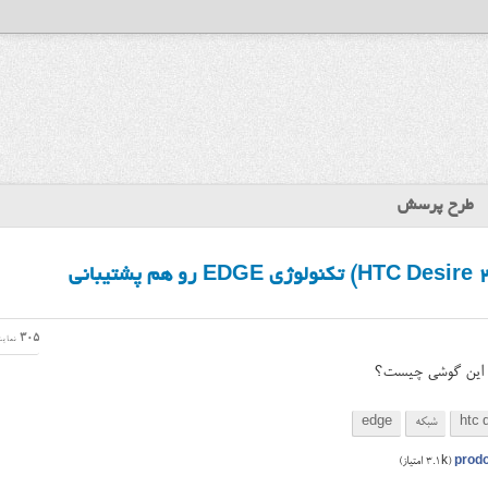
طرح پرسش
گوشی اچ تی سی دیزایر ۲۰۰ (HTC Desire 200) تکنولوژی EDGE رو هم پشتیبانی
305
نمای
htc 
شبکه
edge
prod
(
3.1k
امتیاز)