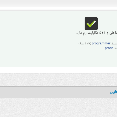
توسط
programmer
(
4.3k
امتیاز)
سط
prodo
اوین