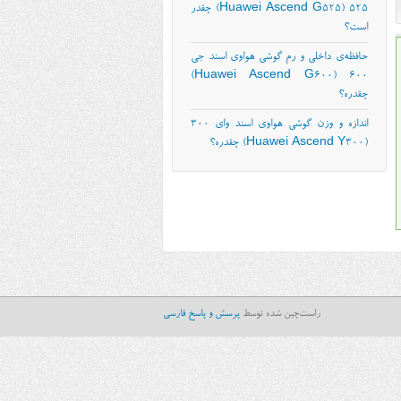
۵۲۵ (Huawei Ascend G525) چقدر
است؟
حافظه‌ی داخلی و رم گوشی هواوی اسند جی
۶۰۰ (Huawei Ascend G600)
چقدره؟
اندازه و وزن گوشی هواوی اسند وای ۳۰۰
(Huawei Ascend Y300) چقدره؟
راست‌چین شده توسط
پرسش و پاسخ فارسی