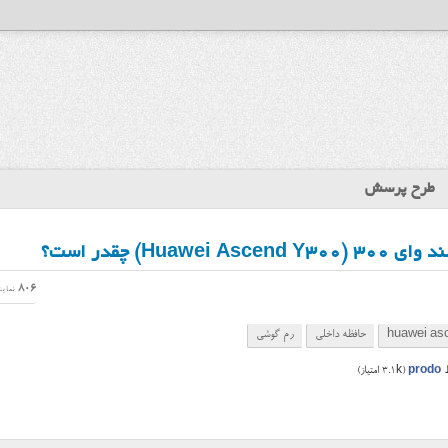
طرح پرسش
Hu) چقدر است؟
806
نمای
huawei as
حافظه داخلی
رم گوشی
ط
prodo
(
3.1k
امتیاز)