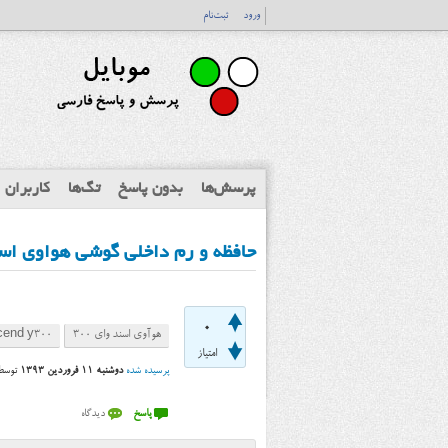
ورود
ثبت‌نام
پرسش‌ها
بدون پاسخ
تگ‌ها
کاربران
حافظه و رم داخلی گوشی هواوی اسند وای ۳۰۰ (awei Ascend Y300
0
هوآوی اسند وای ۳۰۰
cend y300
امتیاز
پرسیده شده
دوشنبه ۱۱ فروردین ۱۳۹۳
توس