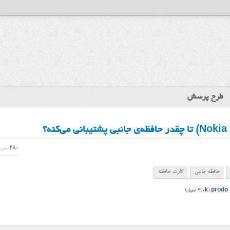
طرح پرسش
380
نمای
حافظه جانبی
کارت حافظه
prodo
(
3.1k
امتیاز)