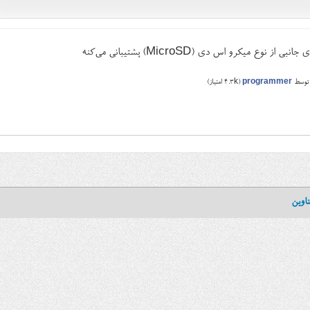
توسط
programmer
(
4.3k
امتیاز)
اوین