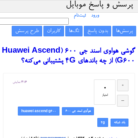
پرسش و پاسخ موبایل
ورود
ثبت‌نام
پرسش‌ها
بدون پاسخ
تگ‌ها
کاربران
طرح پرسش
گوشی هواوی اسند جی ۶۰۰ (Huawei Ascend
G600) از چه باندهای 4G پشتیبانی می‌کنه؟
416
نمایش
0
امتیاز
هوآوی اسند جی ۶۰۰
huawei ascend g600
باند شبکه
4g