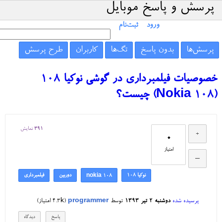
پرسش و پاسخ موبایل
ورود
ثبت‌نام
پرسش‌ها
بدون پاسخ
تگ‌ها
کاربران
طرح پرسش
خصوصیات فیلمبرداری در گوشی نوکیا 108
(Nokia 108) چیست؟
391
نمایش
0
امتیاز
نوکیا 108
دوربین
فیلمبرداری
nokia 108
پرسیده شده
دوشنبه ۲ تیر ۱۳۹۳
توسط
programmer
(
4.3k
امتیاز)