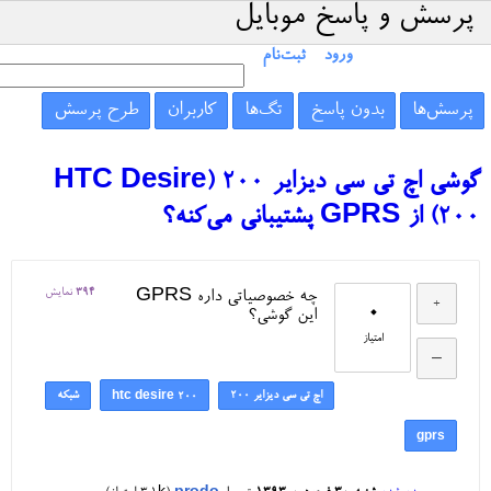
پرسش و پاسخ موبایل
ورود
ثبت‌نام
پرسش‌ها
بدون پاسخ
تگ‌ها
کاربران
طرح پرسش
گوشی اچ تی سی دیزایر ۲۰۰ (HTC Desire
200) از GPRS پشتیبانی می‌کنه؟
394
نمایش
چه خصوصیاتی داره GPRS
0
این گوشی؟
امتیاز
اچ تی سی دیزایر ۲۰۰
شبکه
htc desire 200
gprs