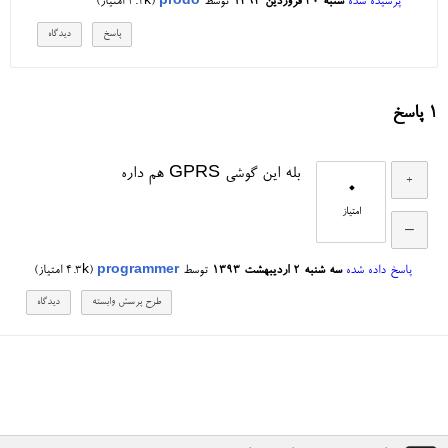
پرسیده شده
شنبه ۳۰ فروردین ۱۳۹۳
توسط
prodo
(
3.1k
امتیاز)
1
پاسخ
بله این گوشی GPRS هم داره
0
امتیاز
پاسخ داده شده
سه شنبه ۲ اردیبهشت ۱۳۹۳
توسط
programmer
(
4.3k
امتیاز)