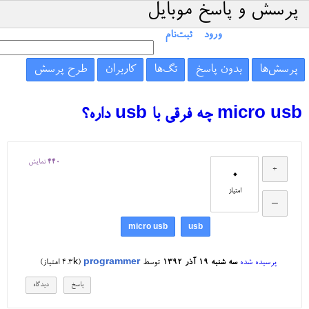
پرسش و پاسخ موبایل
ورود
ثبت‌نام
پرسش‌ها
بدون پاسخ
تگ‌ها
کاربران
طرح پرسش
micro usb چه فرقی با usb داره؟
440
نمایش
0
امتیاز
micro usb
usb
پرسیده شده
سه شنبه ۱۹ آذر ۱۳۹۲
توسط
programmer
(
4.3k
امتیاز)