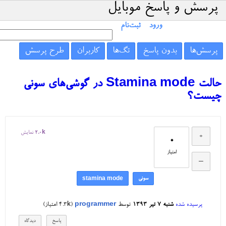
پرسش و پاسخ موبایل
ورود
ثبت‌نام
پرسش‌ها
بدون پاسخ
تگ‌ها
کاربران
طرح پرسش
حالت Stamina mode در گوشی‌های سونی
چیست؟
2.0k
نمایش
0
امتیاز
سونی
stamina mode
پرسیده شده
شنبه ۷ تیر ۱۳۹۳
توسط
programmer
(
4.3k
امتیاز)