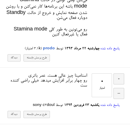
می‌شن. وقتی گوشی در حالت Stamina
mode باشه این برنامه‌ها کار نمی‌کنن و با روشن
شدن صفحه نمایش و خروج از حالت Standby
دوباره فعال می‌شن.
Stamina mode رو می‌تونین به طور کلی
فعال یا غیرفعال کنین
پاسخ داده شده
چهارشنبه ۲۲ مرداد ۱۳۹۳
توسط
prodo
(
3.1k
امتیاز)
استامینا چیز عالی هست. عمر باتری
0
رو چهار برابر افزایش میدهد خیلی راضی کننده
ست
امتیاز
پاسخ داده شده
یکشنبه ۲۳ فروردین ۱۳۹۴
توسط
sony c3doul