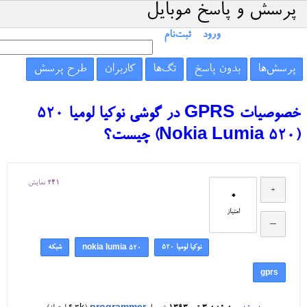
پرسش و پاسخ موبایل
ورود
ثبت‌نام
پرسش‌ها
بدون پاسخ
تگ‌ها
کاربران
طرح پرسش
خصوصیات GPRS در گوشی نوکیا لومیا 520
(Nokia Lumia 520) چیست؟
241
نمایش
0
امتیاز
نوکیا لومیا ۵۲۰
شبکه
nokia lumia 520
gprs