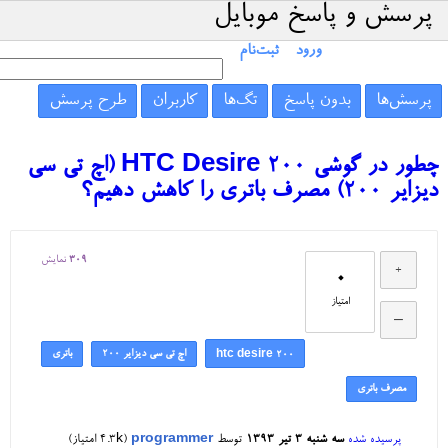
پرسش و پاسخ موبایل
ورود
ثبت‌نام
پرسش‌ها
بدون پاسخ
تگ‌ها
کاربران
طرح پرسش
چطور در گوشی HTC Desire 200 (اچ تی سی
دیزایر 200) مصرف باتری را کاهش دهیم؟
309
نمایش
0
امتیاز
اچ تی سی دیزایر ۲۰۰
باتری
htc desire 200
مصرف باتری
پرسیده شده
سه شنبه ۳ تیر ۱۳۹۳
توسط
programmer
(
4.3k
امتیاز)