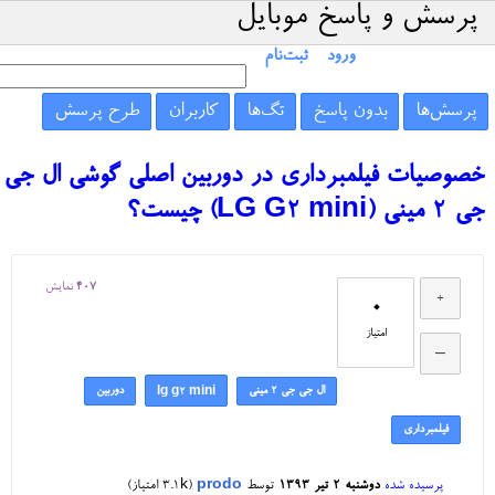
پرسش و پاسخ موبایل
ورود
ثبت‌نام
پرسش‌ها
بدون پاسخ
تگ‌ها
کاربران
طرح پرسش
خصوصیات فیلمبرداری در دوربین اصلی گوشی ال جی
جی 2 مینی (LG G2 mini) چیست؟
407
نمایش
0
امتیاز
ال جی جی ۲ مینی
دوربین
lg g2 mini
فیلمبرداری
پرسیده شده
دوشنبه ۲ تیر ۱۳۹۳
توسط
prodo
(
3.1k
امتیاز)