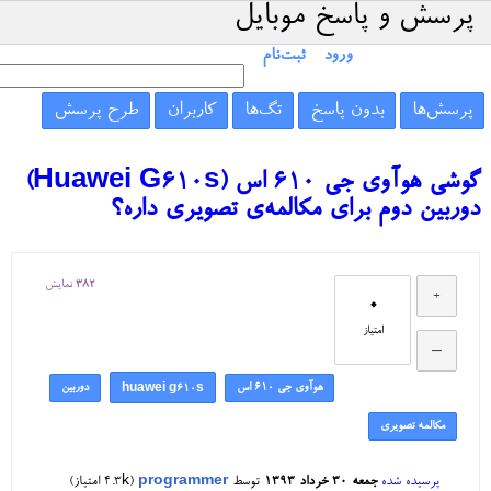
پرسش و پاسخ موبایل
ورود
ثبت‌نام
پرسش‌ها
بدون پاسخ
تگ‌ها
کاربران
طرح پرسش
گوشی هوآوی جی ۶۱۰ اس (Huawei G610s)
دوربین دوم برای مکالمه‌ی تصویری داره؟
382
نمایش
0
امتیاز
هوآوی جی ۶۱۰ اس
دوربین
huawei g610s
مکالمه تصویری
پرسیده شده
جمعه ۳۰ خرداد ۱۳۹۳
توسط
programmer
(
4.3k
امتیاز)