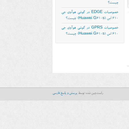
چیست؟
خصوصیات EDGE در گوشی هوآوی جی
۶۱۰ اس (Huawei G610s) چیست؟
خصوصیات GPRS در گوشی هوآوی جی
۶۱۰ اس (Huawei G610s) چیست؟
راست‌چین شده توسط
پرسش و پاسخ فارسی