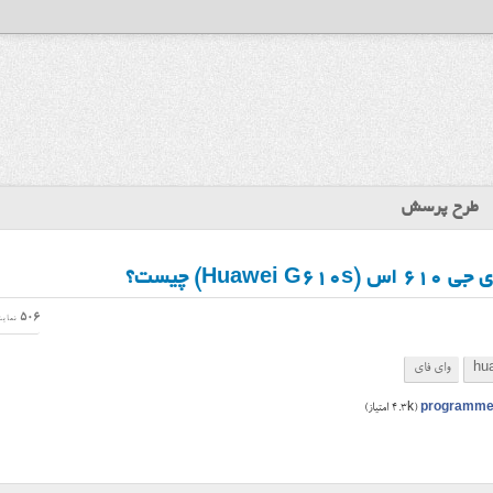
طرح پرسش
Hu) چیست؟
506
نمای
hu
وای فای
programme
(
4.3k
امتیاز)