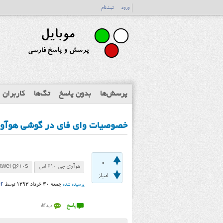
ورود
ثبت‌نام
پرسش‌ها
بدون پاسخ
تگ‌ها
کاربران
خصوصیات وای فای در گوشی هوآوی جی ۶۱۰ اس (awei G610s
0
هوآوی جی ۶۱۰ اس
awei g610s
امتیاز
پرسیده شده
جمعه ۳۰ خرداد ۱۳۹۳
توسط
r