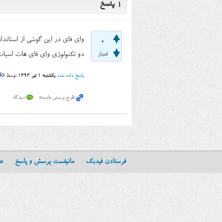
1
پاسخ
وای فای در این گوشی از استاندا
0
دو تکنولوژی وای فای هات اسپات و DLNA هم در این گوشی پشتیبان
امتیاز
پاسخ داده شده
یکشنبه ۱ تیر ۱۳۹۳
توسط
do
فرستادن فیدبک
مانیفست پرسش و پاسخ
عن