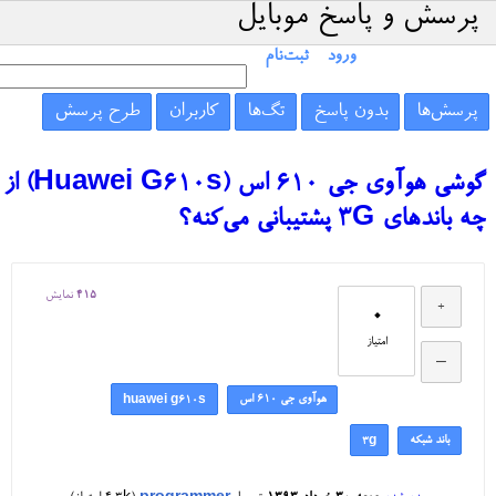
پرسش و پاسخ موبایل
ورود
ثبت‌نام
پرسش‌ها
بدون پاسخ
تگ‌ها
کاربران
طرح پرسش
گوشی هوآوی جی ۶۱۰ اس (Huawei G610s) از
چه باندهای 3G پشتیبانی می‌کنه؟
415
نمایش
0
امتیاز
هوآوی جی ۶۱۰ اس
huawei g610s
باند شبکه
3g