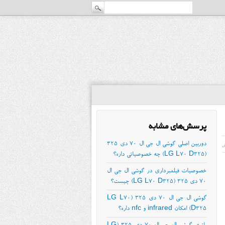
پرسش‌های مشابه
دوربین اصلی گوشی ال جی ال 70 دی ۳۲۵
ش
(LG L70 D325) چه خصوصیاتی داره؟
خصوصیات فیلمبرداری در گوشی ال جی ال
70 دی ۳۲۵ (LG L70 D325) چیست؟
گوشی ال جی ال 70 دی ۳۲۵ (LG L70
D325) امکان infrared و nfc داره؟