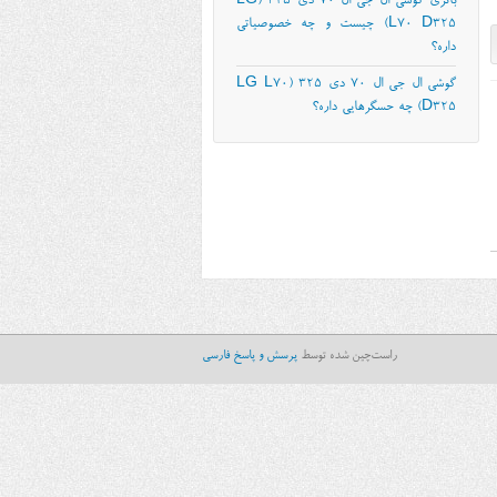
باتری گوشی ال جی ال 70 دی ۳۲۵ (LG
L70 D325) چیست و چه خصوصیاتی
داره؟
گوشی ال جی ال 70 دی ۳۲۵ (LG L70
D325) چه حسگرهایی داره؟
راست‌چین شده توسط
پرسش و پاسخ فارسی