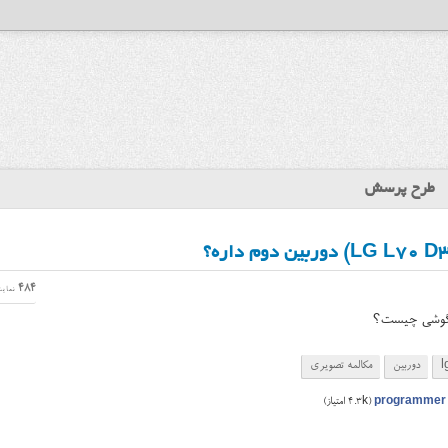
طرح پرسش
484
نمای
 گوشی چیست؟
l
دوربین
مکالمه تصویری
programmer
(
4.3k
امتیاز)