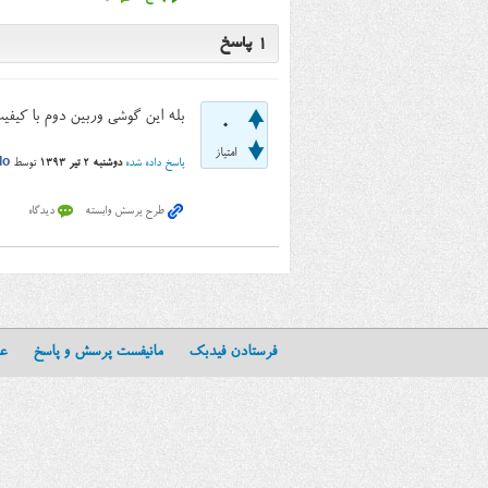
1
پاسخ
بله این گوشی وربین دوم با کیفیت VGA د
0
امتیاز
پاسخ داده شده
دوشنبه ۲ تیر ۱۳۹۳
توسط
do
فرستادن فیدبک
مانیفست پرسش و پاسخ
عن