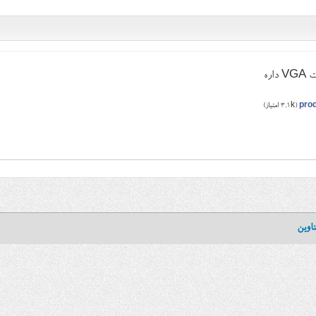
اره
pro
(
3.1k
امتیاز)
اوین