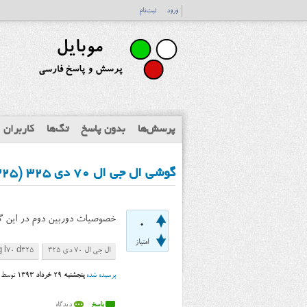
ورود
ثبت‌نام
پرسش‌ها
بدون پاسخ
تگ‌ها
کاربران
گوشی ال جی ال 70 دی ۳۲۵ (LG L70 D325) دوربین دوم داره؟
خصوصیات دوربین دوم در این
0
امتیاز
ال جی ال 70 دی ۳۲۵
g l70 d325
پرسیده شده
پنجشنبه ۲۹ خرداد ۱۳۹۳
توسط