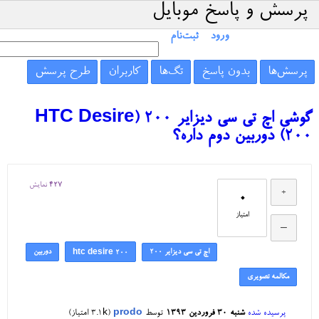
پرسش و پاسخ موبایل
ورود
ثبت‌نام
پرسش‌ها
بدون پاسخ
تگ‌ها
کاربران
طرح پرسش
گوشی اچ تی سی دیزایر ۲۰۰ (HTC Desire
200) دوربین دوم داره؟
427
نمایش
0
امتیاز
اچ تی سی دیزایر ۲۰۰
دوربین
htc desire 200
مکالمه تصویری
پرسیده شده
شنبه ۳۰ فروردین ۱۳۹۳
توسط
prodo
(
3.1k
امتیاز)