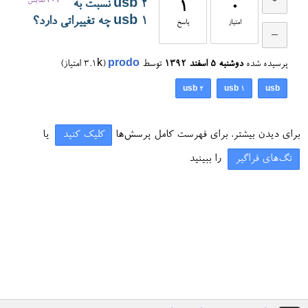
409
نمایش
usb 2 نسبت به
1
0
usb 1 چه تغییراتی دارد؟
امتیاز
پاسخ
پرسیده شده
دوشنبه ۵ اسفند ۱۳۹۲
توسط
prodo
(
3.1k
امتیاز)
usb 2
usb 1
usb
برای دیدن بیشتر، برای فهرست کامل پرسش‌ها
کلیک کنید
یا
تگ‌های فراگیر
را ببینید