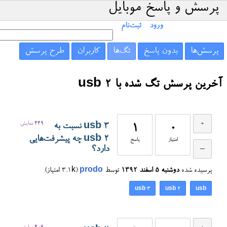
پرسش و پاسخ موبایل
ورود
ثبت‌نام
پرسش‌ها
بدون پاسخ
تگ‌ها
کاربران
طرح پرسش
آخرین پرسش تگ شده با usb 2
449
نمایش
usb 3 نسبت به
1
0
usb 2 چه پیشرفت‌هایی
امتیاز
پاسخ
دارد؟
پرسیده شده
دوشنبه ۵ اسفند ۱۳۹۲
توسط
prodo
(
3.1k
امتیاز)
usb 3
usb 2
usb