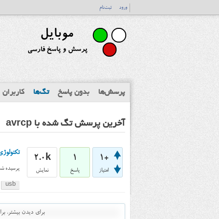
ورود
ثبت‌نام
پرسش‌ها
بدون پاسخ
تگ‌ها
کاربران
آخرین پرسش تگ شده با avrcp
تکنولوژی avrcp برای بلوتوث در گوشی‌های موبای
2.0k
1
+1
پرسیده شد
امتیاز
پاسخ
نمایش
usb
برای دیدن بیشتر، ب