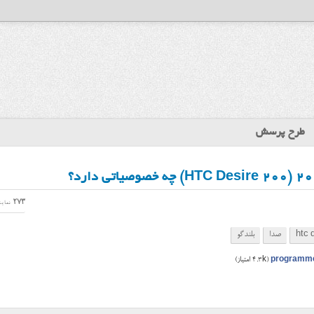
طرح پرسش
273
نمای
htc 
صدا
بلندگو
programm
(
4.3k
امتیاز)